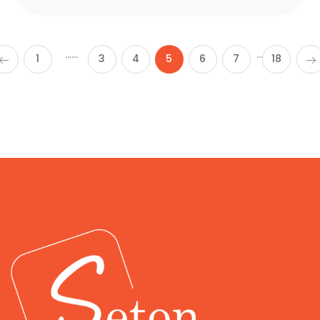
……
…
1
3
4
5
6
7
18