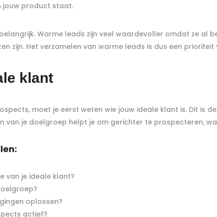
n jouw product staat.
belangrijk. Warme leads zijn veel waardevoller omdat ze al 
en zijn. Het verzamelen van warme leads is dus een prioriteit
ale klant
pects, moet je eerst weten wie jouw ideale klant is. Dit is d
ren van je doelgroep helpt je om gerichter te prospecteren, wa
len:
ie van je ideale klant?
doelgroep?
agingen oplossen?
spects actief?