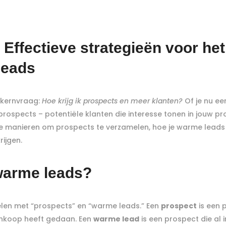
 Effectieve strategieën voor he
leads
n kernvraag:
Hoe krijg ik prospects en meer klanten?
Of je nu e
 prospects – potentiële klanten die interesse tonen in jouw pr
ieve manieren om prospects te verzamelen, hoe je warme leads
ijgen.
 warme leads?
elen met “prospects” en “warme leads.” Een
prospect
is een p
ankoop heeft gedaan. Een
warme lead
is een prospect die al 