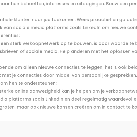
 naar hun behoeften, interesses en uitdagingen. Bouw een per
entiële klanten naar jou toekomen. Wees proactief en ga acti
ruik van sociale media platforms zoals LinkedIn om nieuwe co
erenties;
m een sterk verkoopnetwerk op te bouwen, is door waarde te b
euwsbrieven of sociale media. Help anderen met het oplossen 
oldoende om alleen nieuwe connecties te leggen; het is ook be
et je connecties door middel van persoonlijke gesprekken, f
t om hen te ondersteunen;
 sterke online aanwezigheid kan je helpen om je verkoopnetwer
dia platforms zoals LinkedIn en deel regelmatig waardevolle c
ergroten, maar ook nieuwe kansen creëren om in contact te k