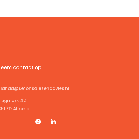
Neem contact op
olanda@setonsalesenadvies.nl
rugmark 42
351 ED Almere