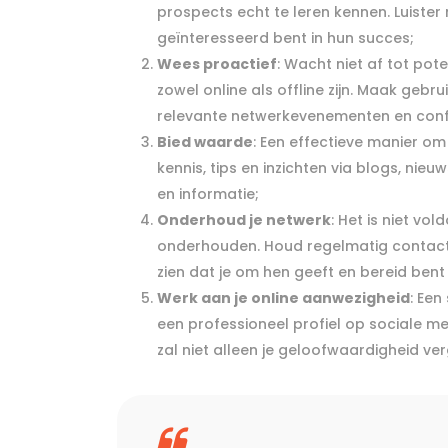
prospects echt te leren kennen. Luister
geïnteresseerd bent in hun succes;
Wees proactief
: Wacht niet af tot pot
zowel online als offline zijn. Maak geb
relevante netwerkevenementen en conf
Bied waarde
: Een effectieve manier o
kennis, tips en inzichten via blogs, ni
en informatie;
Onderhoud je netwerk
: Het is niet v
onderhouden. Houd regelmatig contact m
zien dat je om hen geeft en bereid ben
Werk aan je online aanwezigheid
: Een
een professioneel profiel op sociale me
zal niet alleen je geloofwaardigheid v