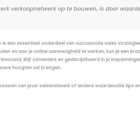
terk verkoopnetwerk op te bouwen, is door waarde
 een essentieel onderdeel van succesvolle sales strategieën.
ouden en aan je online aanwezigheid te werken, kun je een kr
estand. Blijf consistent en gedisciplineerd in je inspanninge
nieuwe hoogten zal brengen.
bouwen van jouw salesnetwerk of andere waardevolle tips en i